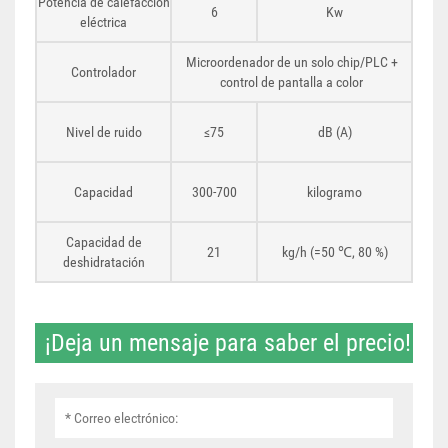
Potencia de calefacción
6
Kw
eléctrica
Microordenador de un solo chip/PLC +
Controlador
control de pantalla a color
Nivel de ruido
≤75
dB (A)
Capacidad
300-700
kilogramo
Capacidad de
21
kg/h (=50 ℃, 80 %)
deshidratación
¡Deja un mensaje para saber el precio!