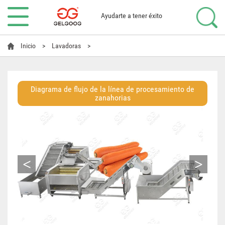
Ayudarte a tener éxito
Inicio
>
Lavadoras
>
Diagrama de flujo de la línea de procesamiento de
zanahorias
<
>