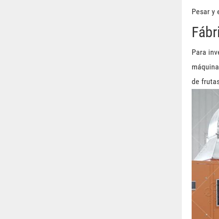
Pesar y
Fábr
Para inv
máquinas
de fruta