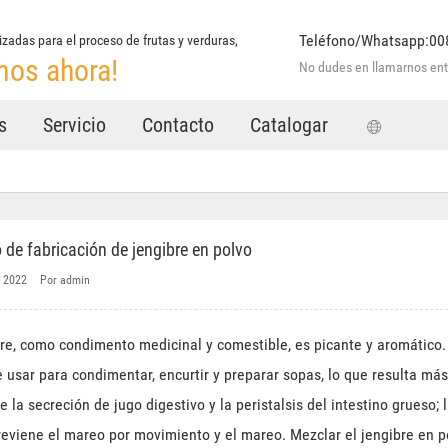
Teléfono/Whatsapp:0
zadas para el proceso de frutas y verduras,
nos ahora!
No dudes en llamarnos entr
s
Servicio
Contacto
Catalogar
 de fabricación de jengibre en polvo
 2022
Por admin
bre, como condimento medicinal y comestible, es picante y aromático. E
 usar para condimentar, encurtir y preparar sopas, lo que resulta más
 la secreción de jugo digestivo y la peristalsis del intestino grueso;
reviene el mareo por movimiento y el mareo. Mezclar el jengibre en p