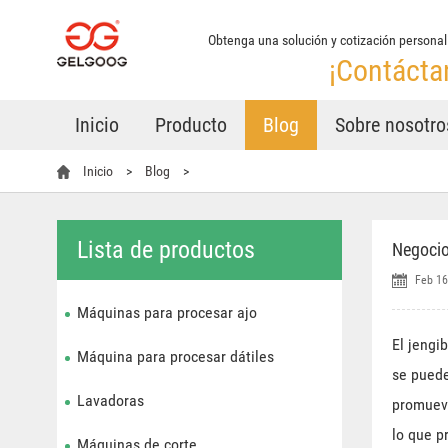
Obtenga una solución y cotización personali
¡Contácta
Inicio
Producto
Blog
Sobre nosotro
Inicio
>
Blog
>
Lista de productos
Negocio
Feb 16
Máquinas para procesar ajo
El jengi
Máquina para procesar dátiles
se puede
Lavadoras
promueve
lo que p
Máquinas de corte