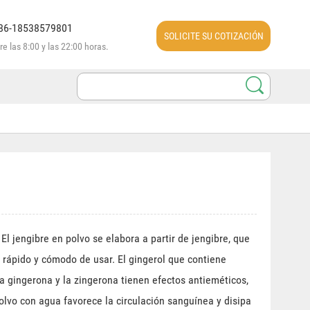
086-18538579801
SOLICITE SU COTIZACIÓN
e las 8:00 y las 22:00 horas.
AHORA
l jengibre en polvo se elabora a partir de jengibre, que
 rápido y cómodo de usar. El gingerol que contiene
 la gingerona y la zingerona tienen efectos antieméticos,
olvo con agua favorece la circulación sanguínea y disipa