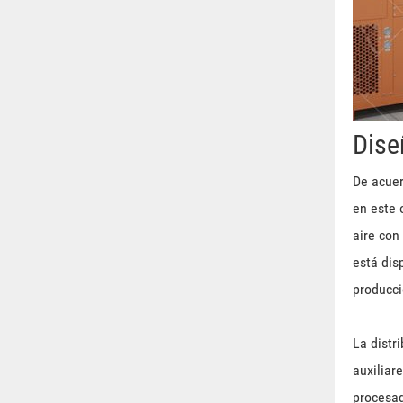
Dise
De acuer
en este 
aire con
está dis
producci
La distr
auxiliar
procesad