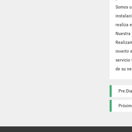
Somos un
instalac
realiza 
Nuestra 
Realizam
invertir
servicio
de su ne
Pre:Di
Próxim