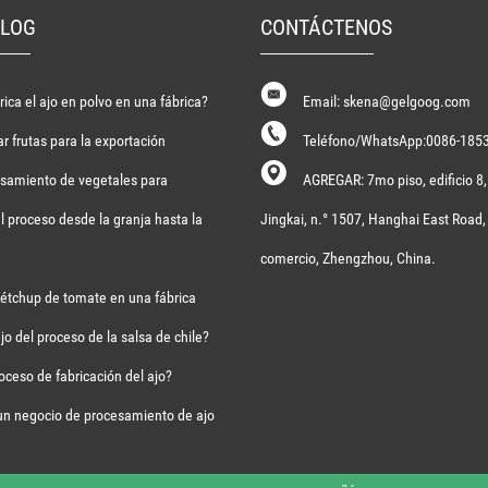
BLOG
CONTÁCTENOS
ica el ajo en polvo en una fábrica?
Email: skena@gelgoog.com
 frutas para la exportación
Teléfono/WhatsApp:0086-185
esamiento de vegetales para
AGREGAR: 7mo piso, edificio 8,
 proceso desde la granja hasta la
Jingkai, n.° 1507, Hanghai East Road,
comercio, Zhengzhou, China.
étchup de tomate en una fábrica
ujo del proceso de la salsa de chile?
roceso de fabricación del ajo?
un negocio de procesamiento de ajo