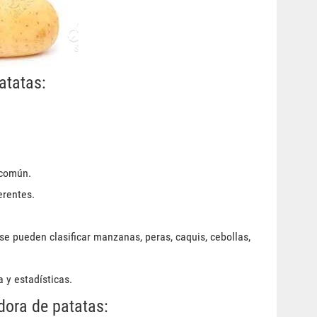
atatas:
 común.
erentes.
e pueden clasificar manzanas, peras, caquis, cebollas,
a y estadísticas.
dora de patatas: